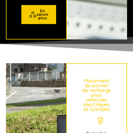
En
savoir
plus
Placement
de bornes
de recharge
pour
véhicules
électriques
et hybrides