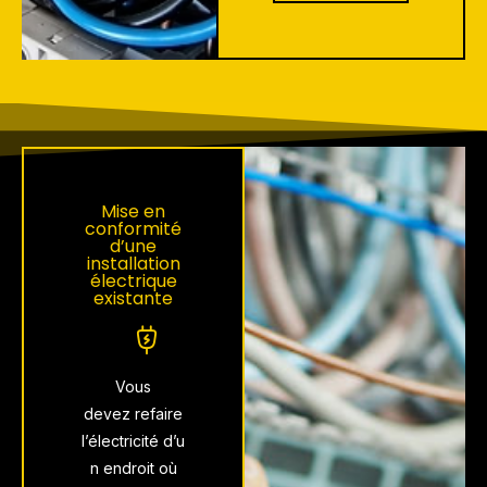
Mise en
conformité
d’une
installation
électrique
existante
Vous
devez
refaire
l’électricité
d’u
n endroit où