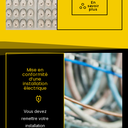
En
savoir
plus
Mise en
conformité
d’une
installation
électrique
Vous devez
remettre votre
installation