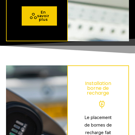
En
savoir
plus
Installation
borne de
recharge
Le placement
de bornes de
recharge fait